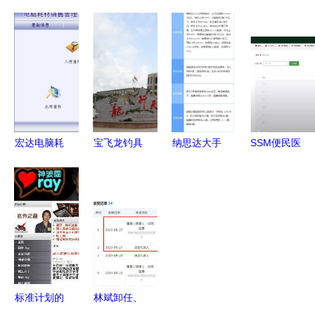
创新引擎
商业模式
通电脑版
科技 一站
一家高科技
从设备销售
计算机软件
式互联网开
企业的全方
到全链条服
开发与销售
发专家，助
位战略布局
务整合
的创新实践
力企业智能
升级
宏达电脑耗
宝飞龙钓具
纳思达大手
SSM便民医
材销售管理
以品质为
笔回购 拟
药销售App
系统 全局
本，做“中
投入2-4亿
S1229 解
进销存管理
国智造”的
元助力价值
锁计算机毕
的简洁实战
领航者——
重估
业设计困境
解析
计算机软件
的智能钥匙
开发与销售
的前瞻布局
标准计划的
林斌卸任、