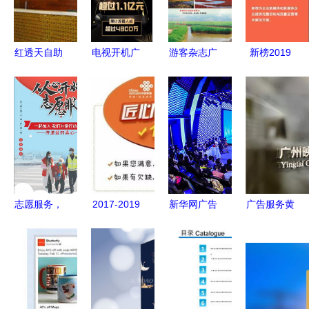
红透天自助
电视开机广
游客杂志广
新榜2019
涮烤加盟费
告新规 时
告服务 连
内容创业年
与专业广告
长不得超过
接全球旅行
度报告 洞
服务全解析
30秒，提升
者，点亮品
见行业趋
用户体验成
牌旅程
势，赋能商
重点
业增长
志愿服务，
2017-2019
新华网广告
广告服务黄
点亮你我
年丽水联通
服务 最新
页与资源平
——投身公
广告策划及
活动与专业
台 助力企
益，共创美
制作服务集
推广方案
业与商家高
好社会
中采购项目
效对接
广告服务概