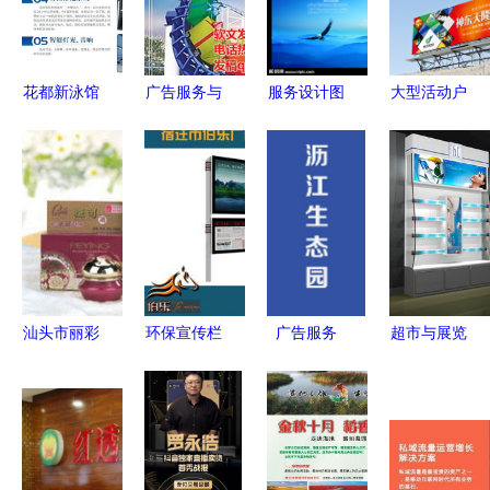
花都新泳馆
广告服务与
服务设计图
大型活动户
限时开放
软件开发
展板模板在
外广告牌
水质优越、
一站式解决
广告设计中
全方位广告
配套齐全，
方案的市场
的应用与价
服务助力品
邀您体验数
机遇
值
牌引爆
字化便利
汕头市丽彩
环保宣传栏
广告服务
超市与展览
广告策划
新疆与宿迁
1024商务
广告器材综
专业广告服
伯乐广告的
网助力企业
合供应商
务助力品牌
专业服务
精准营销
一站式解决
腾飞
方案